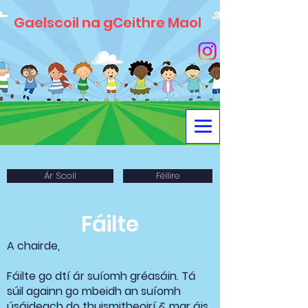
Gaelscoil na gCeithre Maol
Ár Scoil
Féilire
Fáilte
A chairde,
Fáilte go dtí ár suíomh gréasáin. Tá
súil againn go mbeidh an suíomh
úsáideach do thuismitheoirí & mar áis