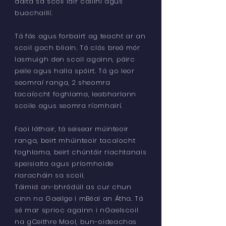
dalta sa scoil idir cailíní agus
buachaillí.
Tá fás agus forbairt ag teacht ar an
scoil gach bliain. Tá clós breá mór
lasmuigh den scoil againn, páirc
peile agus halla spóirt. Tá go leor
seomraí ranga, 2 sheomra
tacaíocht foghlama, leabharlann
scoile agus seomra ríomhairí.
Faoi láthair, tá seisear múinteoir
ranga, beirt mhúinteoir tacaíocht
foghlama, beirt chúntóir riachtanais
speisialta agus príomhoide
riaracháin sa scoil.
Táimid an-bhródúil as cur chun
cinn na Gaeilge i mBéal an Átha. Tá
sé mar sprioc againn i nGaelscoil
na gCeithre Maol, bun-oideachas