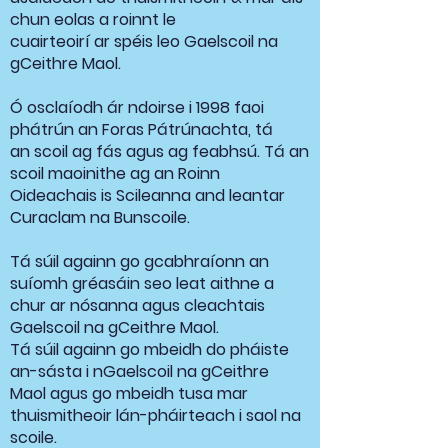
chun eolas a roinnt le
cuairteoirí ar spéis leo Gaelscoil na
gCeithre Maol.
Ó osclaíodh ár ndoirse i 1998 faoi ​​
phátrún an Foras Pátrúnachta, tá
an scoil ag fás agus ag feabhsú. Tá an
scoil maoinithe ag an Roinn
Oideachais is Scileanna and leantar
Curaclam na Bunscoile.
Tá súil againn go gcabhraíonn an
suíomh gréasáin seo leat aithne a
chur ar nósanna agus cleachtais
Gaelscoil na gCeithre Maol.
Tá súil againn go mbeidh do pháiste
an-sásta i nGaelscoil na gCeithre
Maol agus go mbeidh tusa mar
thuismitheoir lán-pháirteach i saol na
scoile.