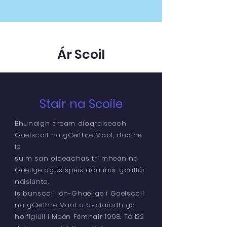
Ár Scoil
Stair na Scoile
Bhunaigh dream díograiseach
Gaelscoil na gCeithre Maol, daoine
le
suim san oideachas trí mheán na
Gaeilge agus spéis acu inár gcultúr
náisiúnta.
Is bunscoil lán-Ghaeilge í Gaelscoil
na gCeithre Maol a osclaíodh go
hoifigiúil i Meán Fómhair 1998. Tá 122