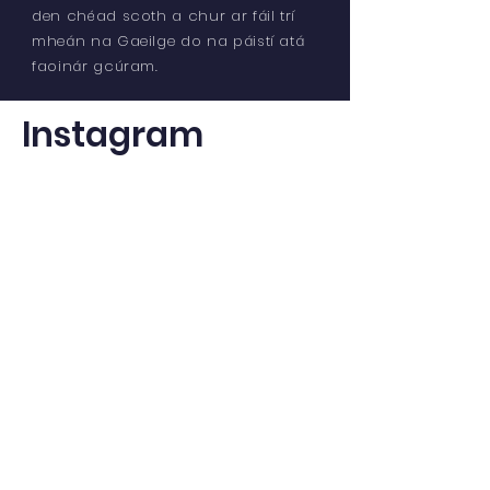
den chéad scoth a chur ar fáil trí
mheán na Gaeilge do na páistí atá
faoinár gcúram.
Instagram