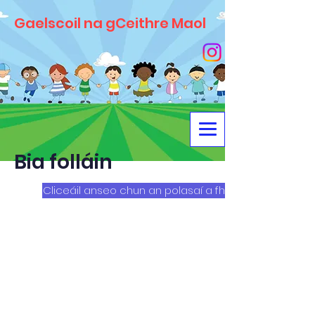
Gaelscoil na gCeithre Maol
Bia folláin
Cliceáil anseo chun an polasaí a fheiceáil