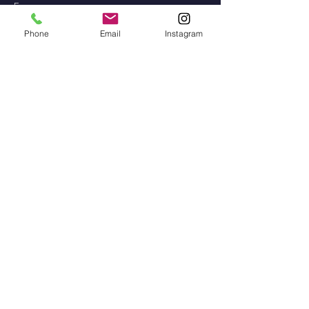
Erasmus
Phone
Email
Instagram
Teagmháil
Contact
Seoladh: Gaelscoil na
gCeithre Maol, Béal an Átha,
Co. Mhaigh Eo
Guthán:
096 73828
/
087 915 2568
Seoladh ríomhphoist:
scoilnagceithremaol@yahoo.i
e
Instagram