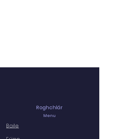
Roghchlár
Menu
Baile