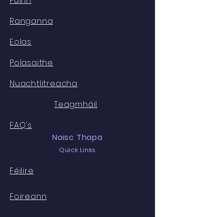
Fúinn
Ranganna
Eolas
Polasaithe
Nuachtlitreacha
Teagmháil
FAQ's
Naisc Thapa
Quick Links
Féilire
Foireann