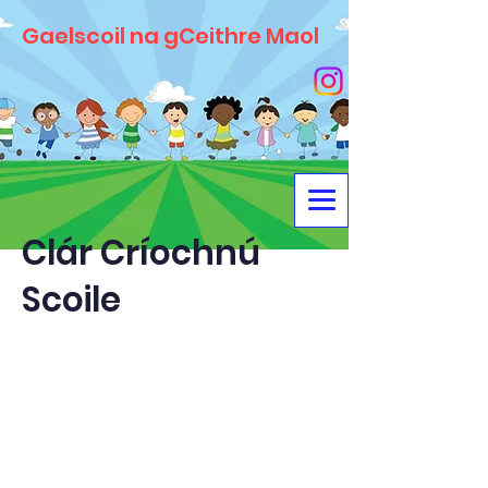
Gaelscoil na gCeithre Maol
Clár Críochnú
Scoile