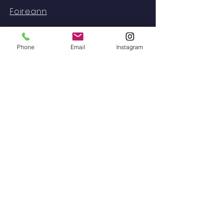
Foireann
Erasmus
Phone
Email
Instagram
Teagmháil
Contact
Seoladh: Gaelscoil na
gCeithre Maol, Béal an Átha,
Co. Mhaigh Eo
Guthán:
096 73828
/
087 915 2568
Seoladh ríomhphoist:
scoilnagceithremaol@yahoo.i
e