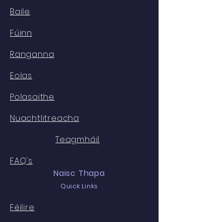
Baile
Fúinn
Ranganna
Eolas
Polasaithe
Nuachtlitreacha
Teagmháil
FAQ's
Naisc Thapa
Quick Links
Féilire